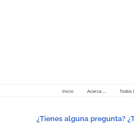
Saltar
al
contenido
Inicio
Acerca ….
Todos l
¿Tienes alguna pregunta? ¿T