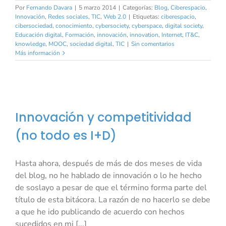
Por
Fernando Davara
|
5 marzo 2014
|
Categorías:
Blog
,
Ciberespacio
,
Innovación
,
Redes sociales
,
TIC
,
Web 2.0
|
Etiquetas:
ciberespacio
,
cibersociedad
,
conocimiento
,
cybersociety
,
cyberspace
,
digital society
,
Educación digital
,
Formación
,
innovación
,
innovation
,
Internet
,
IT&C
,
knowledge
,
MOOC
,
sociedad digital
,
TIC
|
Sin comentarios
Más información
Innovación y competitividad
(no todo es I+D)
Hasta ahora, después de más de dos meses de vida
del blog, no he hablado de innovación o lo he hecho
de soslayo a pesar de que el término forma parte del
título de esta bitácora. La razón de no hacerlo se debe
a que he ido publicando de acuerdo con hechos
sucedidos en mi [...]