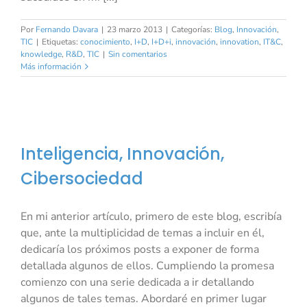
Por
Fernando Davara
|
23 marzo 2013
|
Categorías:
Blog
,
Innovación
,
TIC
|
Etiquetas:
conocimiento
,
I+D
,
I+D+i
,
innovación
,
innovation
,
IT&C
,
knowledge
,
R&D
,
TIC
|
Sin comentarios
Más información
Inteligencia, Innovación,
Cibersociedad
En mi anterior artículo, primero de este blog, escribía
que, ante la multiplicidad de temas a incluir en él,
dedicaría los próximos posts a exponer de forma
detallada algunos de ellos. Cumpliendo la promesa
comienzo con una serie dedicada a ir detallando
algunos de tales temas. Abordaré en primer lugar