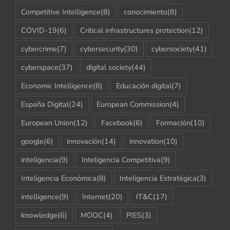
Competitive Intelligence
(8)
conocimiento
(8)
COVID-19
(6)
Critical infrastructures protection
(12)
cybercrime
(7)
cybersecurity
(30)
cybersociety
(41)
cyberspace
(37)
digital society
(44)
Economic Intelligence
(8)
Educación digital
(7)
España Digital
(24)
European Commission
(4)
European Union
(12)
Facebook
(6)
Formación
(10)
google
(6)
innovación
(14)
innovation
(10)
inteligencia
(9)
Inteligencia Competitiva
(9)
Inteligencia Económica
(8)
Inteligencia Estratégica
(3)
intelligence
(9)
Internet
(20)
IT&C
(17)
knowledge
(6)
MOOC
(4)
PIES
(3)