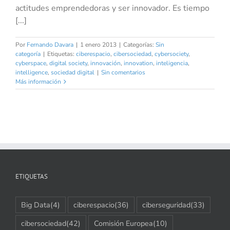
actitudes emprendedoras y ser innovador. Es tiempo
[...]
Por
Fernando Davara
|
1 enero 2013
|
Categorías:
Sin
categoría
|
Etiquetas:
ciberespacio
,
cibersociedad
,
cybersociety
,
cyberspace
,
digital society
,
innovación
,
innovation
,
inteligencia
,
intelligence
,
sociedad digital
|
Sin comentarios
Más información
ETIQUETAS
Big Data
(4)
ciberespacio
(36)
ciberseguridad
(33)
cibersociedad
(42)
Comisión Europea
(10)