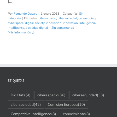
[...]
Por
Fernando Davara
|
1 enero 2013
|
Categorías:
Sin
categoría
|
Etiquetas:
ciberespacio
,
cibersociedad
,
cybersociety
,
cyberspace
,
digital society
,
innovación
,
innovation
,
inteligencia
,
intelligence
,
sociedad digital
|
Sin comentarios
Más información
ETIQUETAS
Big Data
(4)
ciberespacio
(36)
ciberseguridad
(33)
cibersociedad
(42)
Comisión Europea
(10)
Competitive Intelligence
(8)
conocimiento
(8)