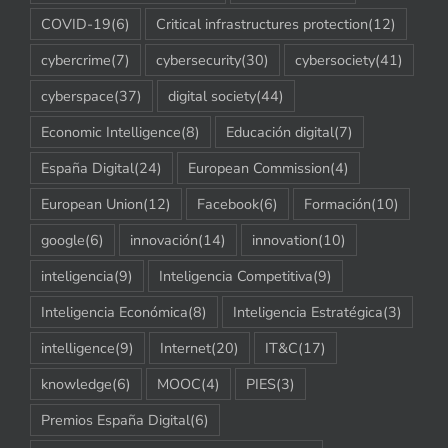
COVID-19
(6)
Critical infrastructures protection
(12)
cybercrime
(7)
cybersecurity
(30)
cybersociety
(41)
cyberspace
(37)
digital society
(44)
Economic Intelligence
(8)
Educación digital
(7)
España Digital
(24)
European Commission
(4)
European Union
(12)
Facebook
(6)
Formación
(10)
google
(6)
innovación
(14)
innovation
(10)
inteligencia
(9)
Inteligencia Competitiva
(9)
Inteligencia Económica
(8)
Inteligencia Estratégica
(3)
intelligence
(9)
Internet
(20)
IT&C
(17)
knowledge
(6)
MOOC
(4)
PIES
(3)
Premios España Digital
(6)