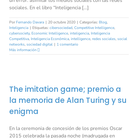
un error: asimilar los medios sociales con las redes
sociales. En el libro “Inteligencia [...]
Por
Fernando Davara
|
20 octubre 2020
|
Categorías:
Blog
,
Inteligencia
|
Etiquetas:
cibersociedad
,
Competitive Intelligence
,
cybersociety
,
Economic Intelligence
,
inteligencia
,
Inteligencia
Competitiva
,
Inteligencia Económica
,
intelligence
,
redes sociales
,
social
networks
,
sociedad digital
|
1 comentario
Más información
The imitation game; premio a
la memoria de Alan Turing y su
enigma
En la ceremonia de concesión de los premios Oscar
2015 celebrada la pasada noche (madrugada en