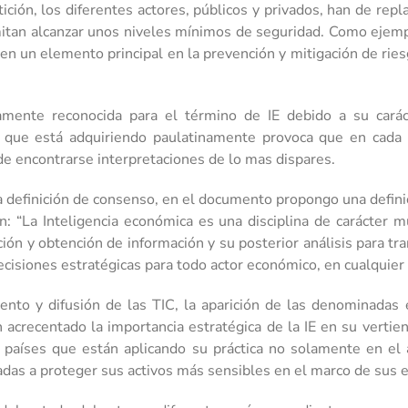
ción, los diferentes actores, públicos y privados, han de repl
tan alcanzar unos niveles mínimos de seguridad. Como ejempl
 en un elemento principal en la prevención y mitigación de riesg
amente reconocida para el término de IE debido a su caráct
a que está adquiriendo paulatinamente provoca que en cada s
de encontrarse interpretaciones de lo mas dispares.
na definición de consenso, en el documento propongo una defin
n: “La Inteligencia económica es una disciplina de carácter m
ción y obtención de información y su posterior análisis para 
decisiones estratégicas para todo actor económico, en cualquier
iento y difusión de las TIC, la aparición de las denominada
acrecentado la importancia estratégica de la IE en su vertien
países que están aplicando su práctica no solamente en el á
adas a proteger sus activos más sensibles en el marco de sus 