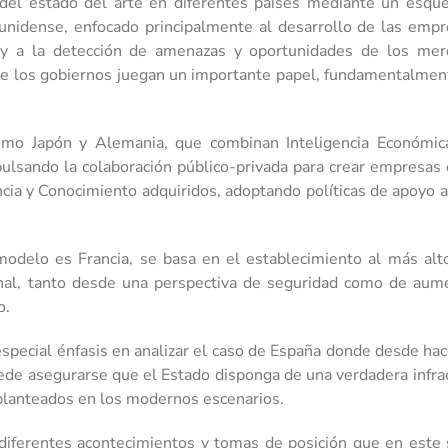
 del estado del arte en diferentes países mediante un esqu
ounidense, enfocado principalmente al desarrollo de las emp
a y a la detección de amenazas y oportunidades de los merc
e los gobiernos juegan un importante papel, fundamentalmente
omo Japón y Alemania, que combinan Inteligencia Económica,
pulsando la colaboración público-privada para crear empresas 
encia y Conocimiento adquiridos, adoptando políticas de apoyo 
 modelo es Francia, se basa en el establecimiento al más alt
ional, tanto desde una perspectiva de seguridad como de aume
o.
special énfasis en analizar el caso de España donde desde hac
uede asegurarse que el Estado disponga de una verdadera infra
 planteados en los modernos escenarios.
 diferentes acontecimientos y tomas de posición que en este