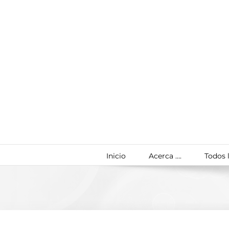
Saltar
al
contenido
Inicio
Acerca ….
Todos l