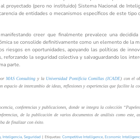
 al proyectado (pero no instituido) Sistema Nacional de Inteli
carencia de entidades o mecanismos específicos de este tipo 
 manifestando creer que finalmente prevalece una decidida
onómica se consolide definitivamente como un elemento de la ma
s riesgos en oportunidades, apoyando las políticas de innova
 reforzando la seguridad colectiva y salvaguardando los inter
rma parte.
por
MAS Consulting
y la
Universidad Pontificia Comillas (ICADE
) con el o
n espacio de intercambio de ideas, reflexiones y experiencias que facilite la c
 docencia, conferencias y publicaciones, donde se integra la colección “Papel
ferencias, de la publicación de varios documentos de análisis como este, a
a de finalizar con éxito.
g
,
Inteligencia
,
Seguridad
|
Etiquetas:
Competitive Intelligence
,
Economic Intelligen