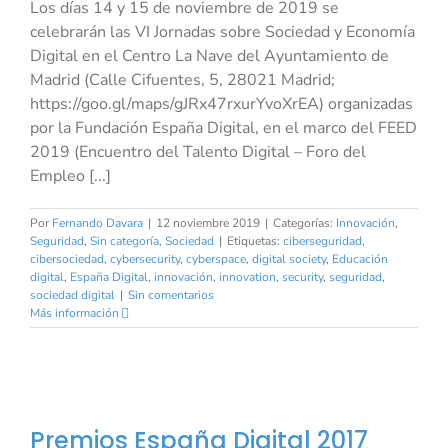
Los días 14 y 15 de noviembre de 2019 se
celebrarán las VI Jornadas sobre Sociedad y Economía
Digital en el Centro La Nave del Ayuntamiento de
Madrid (Calle Cifuentes, 5, 28021 Madrid;
https://goo.gl/maps/gJRx47rxurYvoXrEA) organizadas
por la Fundación España Digital, en el marco del FEED
2019 (Encuentro del Talento Digital – Foro del
Empleo [...]
Por
Fernando Davara
|
12 noviembre 2019
|
Categorías:
Innovación
,
Seguridad
,
Sin categoría
,
Sociedad
|
Etiquetas:
ciberseguridad
,
cibersociedad
,
cybersecurity
,
cyberspace
,
digital society
,
Educación
digital
,
España Digital
,
innovación
,
innovation
,
security
,
seguridad
,
sociedad digital
|
Sin comentarios
Más información
Premios España Digital 2017