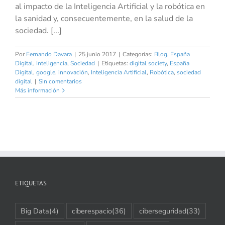
al impacto de la Inteligencia Artificial y la robótica en
la sanidad y, consecuentemente, en la salud de la
sociedad. [...]
Por
Fernando Davara
|
25 junio 2017
|
Categorías:
Blog
,
España
Digital
,
Inteligencia
,
Sociedad
|
Etiquetas:
digital society
,
España
Digital
,
google
,
innovación
,
Inteligencia Artificial
,
Robótica
,
sociedad
digital
|
Sin comentarios
Más información
ETIQUETAS
Big Data
(4)
ciberespacio
(36)
ciberseguridad
(33)