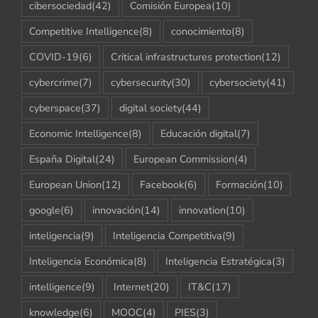
cibersociedad
(42)
Comisión Europea
(10)
Competitive Intelligence
(8)
conocimiento
(8)
COVID-19
(6)
Critical infrastructures protection
(12)
cybercrime
(7)
cybersecurity
(30)
cybersociety
(41)
cyberspace
(37)
digital society
(44)
Economic Intelligence
(8)
Educación digital
(7)
España Digital
(24)
European Commission
(4)
European Union
(12)
Facebook
(6)
Formación
(10)
google
(6)
innovación
(14)
innovation
(10)
inteligencia
(9)
Inteligencia Competitiva
(9)
Inteligencia Económica
(8)
Inteligencia Estratégica
(3)
intelligence
(9)
Internet
(20)
IT&C
(17)
knowledge
(6)
MOOC
(4)
PIES
(3)