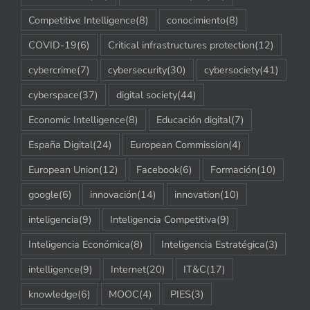
Competitive Intelligence
(8)
conocimiento
(8)
COVID-19
(6)
Critical infrastructures protection
(12)
cybercrime
(7)
cybersecurity
(30)
cybersociety
(41)
cyberspace
(37)
digital society
(44)
Economic Intelligence
(8)
Educación digital
(7)
España Digital
(24)
European Commission
(4)
European Union
(12)
Facebook
(6)
Formación
(10)
google
(6)
innovación
(14)
innovation
(10)
inteligencia
(9)
Inteligencia Competitiva
(9)
Inteligencia Económica
(8)
Inteligencia Estratégica
(3)
intelligence
(9)
Internet
(20)
IT&C
(17)
knowledge
(6)
MOOC
(4)
PIES
(3)