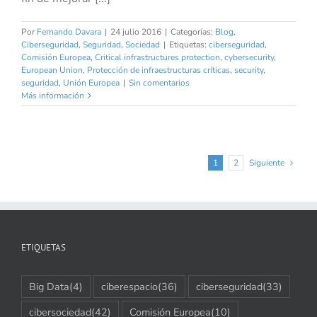
Por
Fernando Davara
|
24 julio 2016
|
Categorías:
Blog
,
Ciberseguridad
,
Seguridad
,
Sociedad
|
Etiquetas:
ciberseguridad
,
Comisión Europea
,
Critical infrastructures protection
,
cybersecurity
,
European Union
,
Protección de infraestructuras críticas
,
security
,
seguridad
,
Unión Europea
|
Sin comentarios
Más información
1
2
Siguiente
ETIQUETAS
Big Data
(4)
ciberespacio
(36)
ciberseguridad
(33)
cibersociedad
(42)
Comisión Europea
(10)