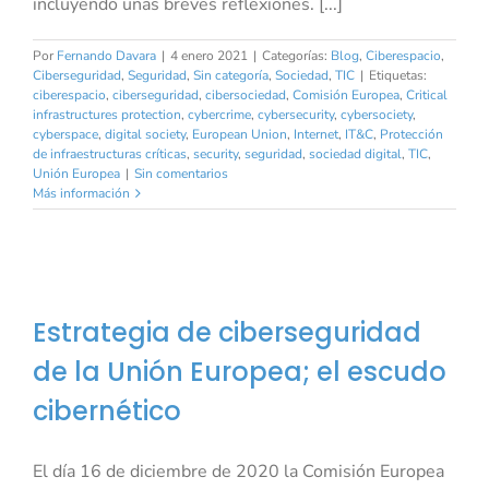
incluyendo unas breves reflexiones. [...]
Por
Fernando Davara
|
4 enero 2021
|
Categorías:
Blog
,
Ciberespacio
,
Ciberseguridad
,
Seguridad
,
Sin categoría
,
Sociedad
,
TIC
|
Etiquetas:
ciberespacio
,
ciberseguridad
,
cibersociedad
,
Comisión Europea
,
Critical
infrastructures protection
,
cybercrime
,
cybersecurity
,
cybersociety
,
cyberspace
,
digital society
,
European Union
,
Internet
,
IT&C
,
Protección
de infraestructuras críticas
,
security
,
seguridad
,
sociedad digital
,
TIC
,
Unión Europea
|
Sin comentarios
Más información
Estrategia de ciberseguridad
de la Unión Europea; el escudo
cibernético
El día 16 de diciembre de 2020 la Comisión Europea