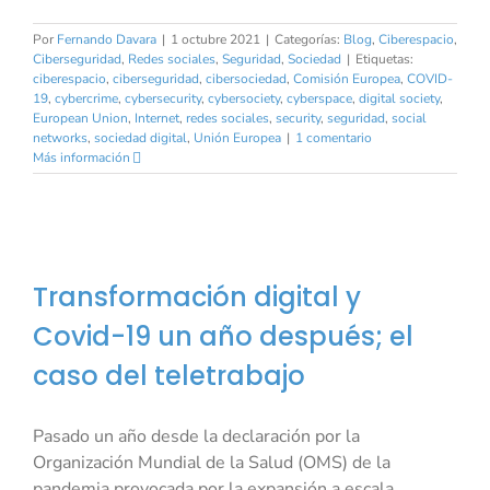
Por
Fernando Davara
|
1 octubre 2021
|
Categorías:
Blog
,
Ciberespacio
,
Ciberseguridad
,
Redes sociales
,
Seguridad
,
Sociedad
|
Etiquetas:
ciberespacio
,
ciberseguridad
,
cibersociedad
,
Comisión Europea
,
COVID-
19
,
cybercrime
,
cybersecurity
,
cybersociety
,
cyberspace
,
digital society
,
European Union
,
Internet
,
redes sociales
,
security
,
seguridad
,
social
networks
,
sociedad digital
,
Unión Europea
|
1 comentario
Más información
Transformación digital y
Covid-19 un año después; el
caso del teletrabajo
Pasado un año desde la declaración por la
Organización Mundial de la Salud (OMS) de la
pandemia provocada por la expansión a escala