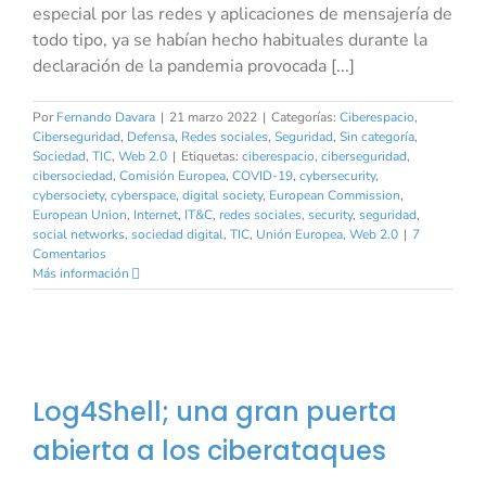
especial por las redes y aplicaciones de mensajería de
todo tipo, ya se habían hecho habituales durante la
declaración de la pandemia provocada [...]
Por
Fernando Davara
|
21 marzo 2022
|
Categorías:
Ciberespacio
,
Ciberseguridad
,
Defensa
,
Redes sociales
,
Seguridad
,
Sin categoría
,
Sociedad
,
TIC
,
Web 2.0
|
Etiquetas:
ciberespacio
,
ciberseguridad
,
cibersociedad
,
Comisión Europea
,
COVID-19
,
cybersecurity
,
cybersociety
,
cyberspace
,
digital society
,
European Commission
,
European Union
,
Internet
,
IT&C
,
redes sociales
,
security
,
seguridad
,
social networks
,
sociedad digital
,
TIC
,
Unión Europea
,
Web 2.0
|
7
Comentarios
Más información
Log4Shell; una gran puerta
abierta a los ciberataques