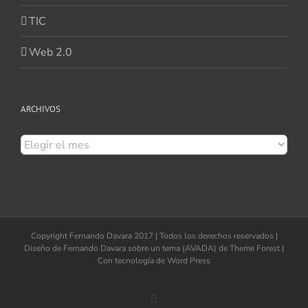
TIC
Web 2.0
ARCHIVOS
Archivos
Copyright Fernando Davara 2017 | Todos los derechos reservados |
Diseño de Fernando Davara sobre un tema (AVADA) de Theme Forest |
Con tecnología de Word Press
Facebook