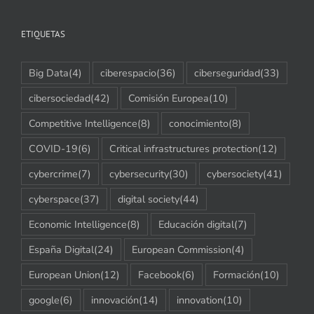
ETIQUETAS
Big Data
(4)
ciberespacio
(36)
ciberseguridad
(33)
cibersociedad
(42)
Comisión Europea
(10)
Competitive Intelligence
(8)
conocimiento
(8)
COVID-19
(6)
Critical infrastructures protection
(12)
cybercrime
(7)
cybersecurity
(30)
cybersociety
(41)
cyberspace
(37)
digital society
(44)
Economic Intelligence
(8)
Educación digital
(7)
España Digital
(24)
European Commission
(4)
European Union
(12)
Facebook
(6)
Formación
(10)
google
(6)
innovación
(14)
innovation
(10)