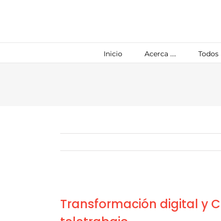
Saltar
al
contenido
Inicio
Acerca ….
Todos 
Ver
imagen
Transformación digital y 
más