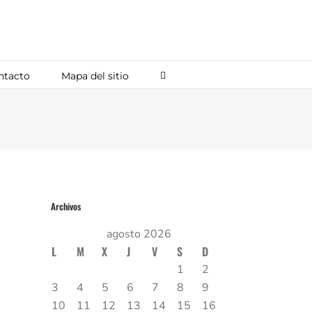
ntacto
Mapa del sitio
Archivos
agosto 2026
L
M
X
J
V
S
D
1
2
3
4
5
6
7
8
9
10
11
12
13
14
15
16