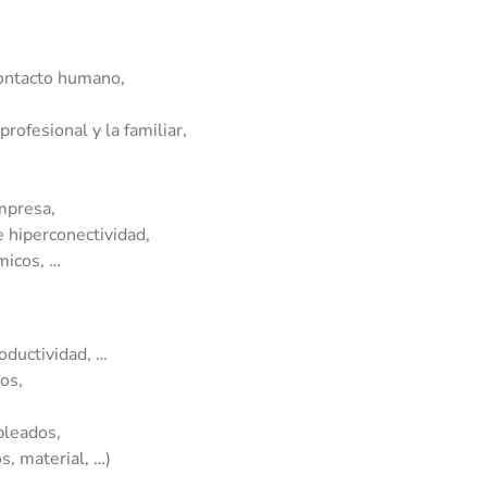
contacto humano,
profesional y la familiar,
empresa,
e hiperconectividad,
micos, …
oductividad, …
os,
pleados,
s, material, …)