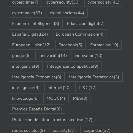
cybercrime
(7)
cybersecurity
(30)
cybersociety
(41)
cyberspace
(37)
digital society
(44)
Economic Intelligence
(8)
Educación digital
(7)
España Digital
(24)
European Commission
(4)
European Union
(12)
Facebook
(6)
Formación
(10)
google
(6)
innovación
(14)
innovation
(10)
inteligencia
(9)
Inteligencia Competitiva
(9)
Inteligencia Económica
(8)
Inteligencia Estratégica
(3)
intelligence
(9)
Internet
(20)
IT&C
(17)
knowledge
(6)
MOOC
(4)
PIES
(3)
Premios España Digital
(6)
Protección de infraestructuras críticas
(12)
redes sociales
(9)
security
(37)
seguridad
(37)