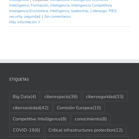
Intelligence
,
Formación
,
inteligencia
,
Inteligencia Competitiva
,
Inteligencia Económica
,
intelligence
,
leadership
,
Liderazgo
,
PIES
,
security
,
seguridad
|
Sin comentarios
Más información
ETIQUETAS
Big Data
(4)
ciberespacio
(36)
ciberseguridad
(33)
cibersociedad
(42)
Comisión Europea
(10)
Competitive Intelligence
(8)
conocimiento
(8)
COVID-19
(6)
Critical infrastructures protection
(12)