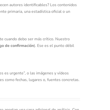
recen autores identificables?
Los contenidos
te primaria, una estadística oficial o un
nte cuando debo ser más crítico. Nuestro
go de confirmación
). Ese es el punto débil
es es urgente”, o las imágenes y vídeos
lles como fechas, lugares o, fuentes concretas.
ro aportan una capa adicional de análisis. Con