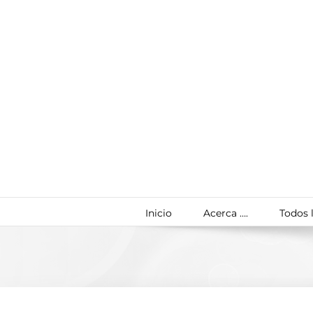
Saltar
al
contenido
Inicio
Acerca ….
Todos l