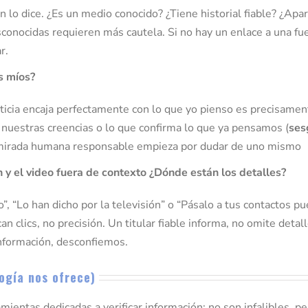
én lo dice. ¿Es un medio conocido? ¿Tiene historial fiable? ¿Apa
sconocidas requieren más cautela. Si no hay un enlace a una fuen
r.
s míos?
noticia encaja perfectamente con lo que yo pienso es precisame
a nuestras creencias o lo que confirma lo que ya pensamos (
ses
a mirada humana responsable empieza por dudar de uno mismo
n y el video fuera de contexto ¿Dónde están los detalles?
, “Lo han dicho por la televisión” o “Pásalo a tus contactos pu
an clics, no precisión. Un titular fiable informa, no omite deta
información, desconfiemos.
logía nos ofrece)
entas dedicadas a verificar información; no son infalibles, pe