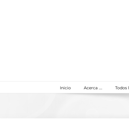
Saltar
al
contenido
Inicio
Acerca ….
Todos l