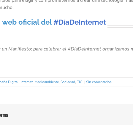
cipios para exigir y comprometernos a crear una tecnología más
mucho.
a web oficial del
#DíaDeInternet
.
un Manifiesto; para celebrar el #DíaDeInternet organizamos 
paña Digital
,
Internet
,
Medioambiente
,
Sociedad
,
TIC
|
Sin comentarios
forma