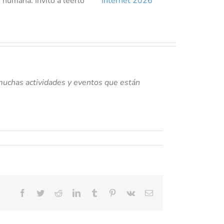
 humana. Invito a leerlo
muchas actividades y eventos que están
Facebook
Twitter
Reddit
LinkedIn
Tumblr
Pinterest
Vk
Correo
electrónico