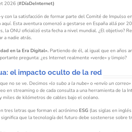
et 2026 (
#DíaDeInternet)
 con la satisfacción de formar parte del Comité de Impulso e
aquí. Esta aventura comenzó a gestarse en España allá por 200
, la ONU oficializó esta fecha a nivel mundial. ¿El objetivo? R
r a nadie atrás.
idad en la Era Digital».
Partiendo de él, al igual que en años 
portante pregunta: ¿es Internet realmente «verde» y limpio?
a: el impacto oculto de la red
rque no se ve. Decimos
«lo subo a la nube»
o
«envío un correo»
o en streaming o de cada consulta a una herramienta de la Inte
 miles de kilómetros de cables bajo el océano.
en tres letras que forman el acrónimo
ESG
(las siglas en inglé
significa que la tecnología del futuro debe sostenerse sobre tr