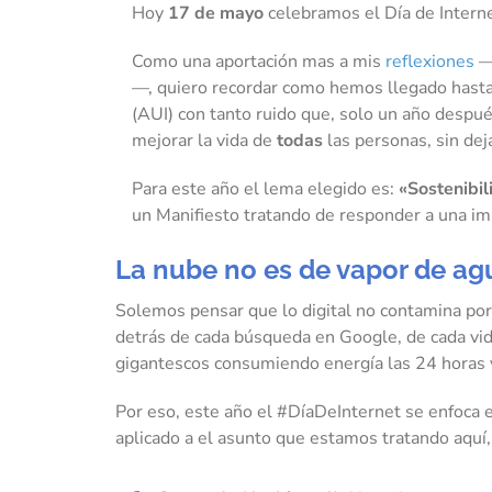
Hoy
17 de mayo
celebramos el Día de Intern
Como una aportación mas a mis
reflexiones
—y
—, quiero recordar como hemos llegado hasta 
(AUI) con tanto ruido que, solo un año después
mejorar la vida de
todas
las personas, sin deja
Para este año el lema elegido es:
«Sostenibil
un Manifiesto tratando de responder a una im
La nube no es de vapor de agu
Solemos pensar que lo digital no contamina po
detrás de cada búsqueda en Google, de cada vide
gigantescos consumiendo energía las 24 horas y
Por eso, este año el #DíaDeInternet se enfoca 
aplicado a el asunto que estamos tratando aquí, 