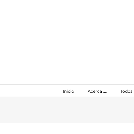
Saltar
al
contenido
Inicio
Acerca ….
Todos 