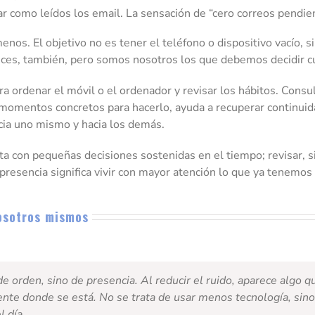
ar como leídos los email. La sensación de “cero correos pendi
os. El objetivo no es tener el teléfono o dispositivo vacío, 
eces, también, pero somos nosotros los que debemos decidir 
 ordenar el móvil o el ordenador y revisar los hábitos. Consult
r momentos concretos para hacerlo, ayuda a recuperar continuid
acia uno mismo y hacia los demás.
ta con pequeñas decisiones sostenidas en el tiempo; revisar, sim
resencia significa vivir con mayor atención lo que ya tenemos
osotros mismos
 de orden, sino de presencia. Al reducir el ruido, aparece algo q
ente donde se está. No se trata de usar menos tecnología, sino
 día.