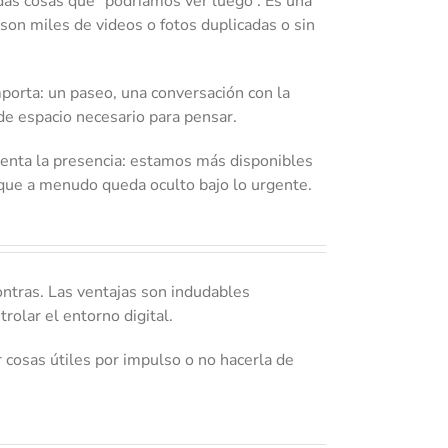
as cosas que “podríamos ver luego”. Es una
son miles de videos o fotos duplicadas o sin
porta: un paseo, una conversación con la
de espacio necesario para pensar.
umenta la presencia: estamos más disponibles
 que a menudo queda oculto bajo lo urgente.
ontras. Las ventajas son indudables
olar el entorno digital.
r cosas útiles por impulso o no hacerla de