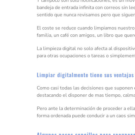
Y tampoco son solo notificaciones; es un mó
bandeja de entrada infinita con correos sin l
sentido que nunca revisamos pero que siguen 
El coste se reduce cuando limpiamos nuestro 
familia, un café con amigos, un libro que qu
La limpieza digital no solo afecta al disposi
para otras ocupaciones o tareas o simplement
Limpiar digitalmente tiene sus ventajas
Como casi todas las decisiones que suponen el
destacando el disponer de mas tiempo, calma y
Pero ante la determinación de proceder a ella
forma ordenada puede conducir a un caos simil
Algunos pasos sencillos para recupera