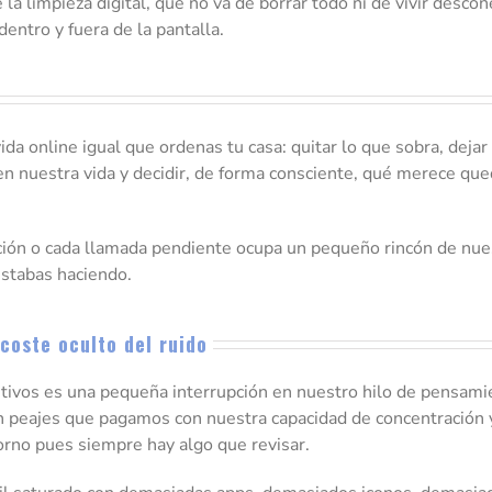
 limpieza digital, que no va de borrar todo ni de vivir descon
dentro y fuera de la pantalla.
vida online igual que ordenas tu casa: quitar lo que sobra, dejar
 en nuestra vida y decidir, de forma consciente, qué merece que
ción o cada llamada pendiente ocupa un pequeño rincón de nue
estabas haciendo.
 coste oculto del ruido
sitivos es una pequeña interrupción en nuestro hilo de pensam
son peajes que pagamos con nuestra capacidad de concentración
orno pues siempre hay algo que revisar.