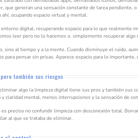
vil saturado con demasiadas apps, demasiados iconos, demasiad
eer, que generan una sensación constante de tarea pendiente, o 
ahí, ocupando espacio virtual y mental.
entorno digital, recuperando espacio para lo que realmente im
eremos leer pero no lo hacemos o, simplemente recuperar algo 
tivo, sino al tiempo y a la mente. Cuando disminuye el ruido, a
e para pensar sin prisas. Aparece espacio para lo importante,
 pero también sus riesgos
iminar algo la limpieza digital tiene sus pros y también sus c
 claridad mental, menos interrupciones y la sensación de contr
 es preciso no confundir limpieza con desconexión total. Borra
ar al que se trataba de eliminar.
r el control