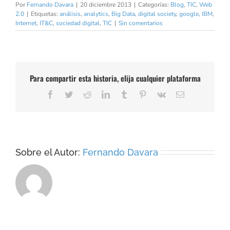
Por
Fernando Davara
|
20 diciembre 2013
|
Categorías:
Blog
,
TIC
,
Web
2.0
|
Etiquetas:
análisis
,
analytics
,
Big Data
,
digital society
,
google
,
IBM
,
Internet
,
IT&C
,
sociedad digital
,
TIC
|
Sin comentarios
Para compartir esta historia, elija cualquier plataforma
Facebook
Twitter
Reddit
LinkedIn
Tumblr
Pinterest
Vk
Correo
electrónico
Sobre el Autor:
Fernando Davara