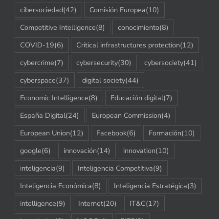
cibersociedad
(42)
Comisión Europea
(10)
Competitive Intelligence
(8)
conocimiento
(8)
COVID-19
(6)
Critical infrastructures protection
(12)
cybercrime
(7)
cybersecurity
(30)
cybersociety
(41)
cyberspace
(37)
digital society
(44)
Economic Intelligence
(8)
Educación digital
(7)
España Digital
(24)
European Commission
(4)
European Union
(12)
Facebook
(6)
Formación
(10)
google
(6)
innovación
(14)
innovation
(10)
inteligencia
(9)
Inteligencia Competitiva
(9)
Inteligencia Económica
(8)
Inteligencia Estratégica
(3)
intelligence
(9)
Internet
(20)
IT&C
(17)