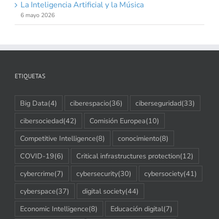
La Inteligencia Artificial y la Música
6 mayo 2026
ETIQUETAS
Big Data
(4)
ciberespacio
(36)
ciberseguridad
(33)
cibersociedad
(42)
Comisión Europea
(10)
Competitive Intelligence
(8)
conocimiento
(8)
COVID-19
(6)
Critical infrastructures protection
(12)
cybercrime
(7)
cybersecurity
(30)
cybersociety
(41)
cyberspace
(37)
digital society
(44)
Economic Intelligence
(8)
Educación digital
(7)