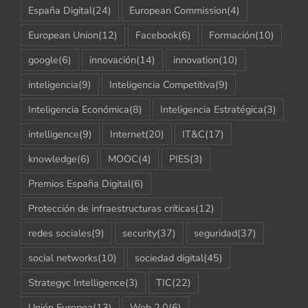
España Digital
(24)
European Commission
(4)
European Union
(12)
Facebook
(6)
Formación
(10)
google
(6)
innovación
(14)
innovation
(10)
inteligencia
(9)
Inteligencia Competitiva
(9)
Inteligencia Económica
(8)
Inteligencia Estratégica
(3)
intelligence
(9)
Internet
(20)
IT&C
(17)
knowledge
(6)
MOOC
(4)
PIES
(3)
Premios España Digital
(6)
Protección de infraestructuras críticas
(12)
redes sociales
(9)
security
(37)
seguridad
(37)
social networks
(10)
sociedad digital
(45)
Strategyc Intelligence
(3)
TIC
(22)
Unión Europea
(13)
Web 2.0
(6)